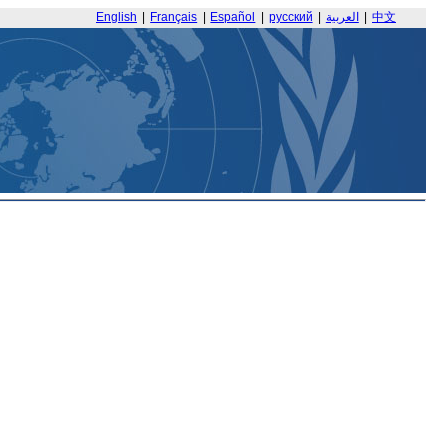
English
|
Français
|
Español
|
русский
|
العربية
|
中文