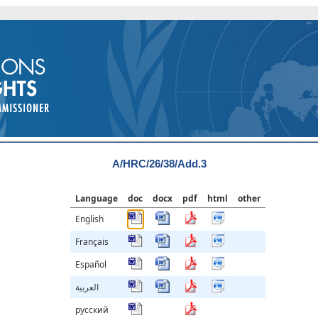
A/HRC/26/38/Add.3
Language
doc
docx
pdf
html
other
English
Français
Español
العربية
русский