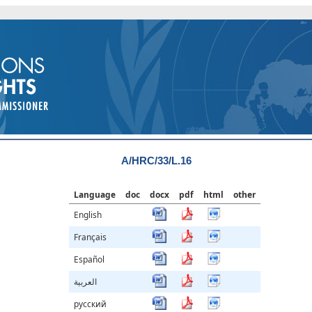
A/HRC/33/L.16
Language
doc
docx
pdf
html
other
English
Français
Español
العربية
русский