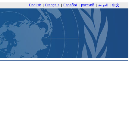
English
|
Français
|
Español
|
русский
|
العربية
|
中文