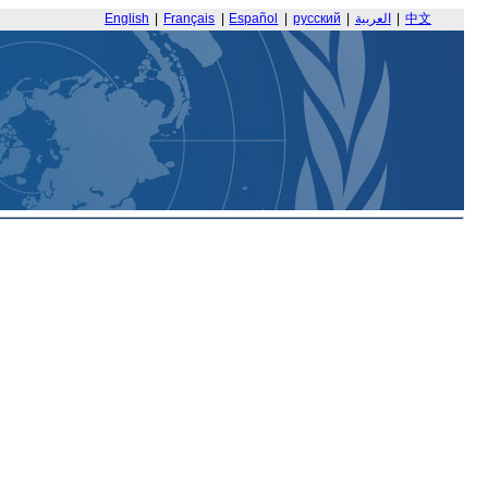
English
|
Français
|
Español
|
русский
|
العربية
|
中文