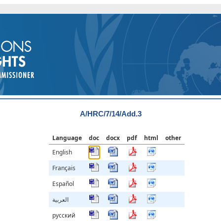
A/HRC/7/14/Add.3
Language
doc
docx
pdf
html
other
English
Français
Español
العربية
русский