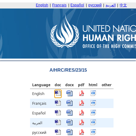
English
|
Français
|
Español
|
русский
|
العربية
|
中文
A/HRC/RES/23/15
Language
doc
docx
pdf
html
other
English
Français
Español
العربية
русский