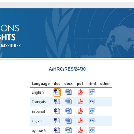
A/HRC/RES/24/30
Language
doc
docx
pdf
html
other
English
Français
Español
العربية
русский