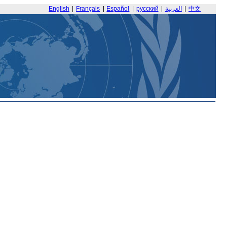
English
|
Français
|
Español
|
русский
|
العربية
|
中文