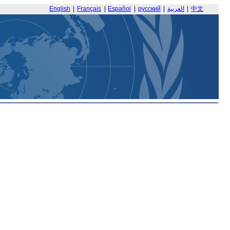
English
|
Français
|
Español
|
русский
|
العربية
|
中文