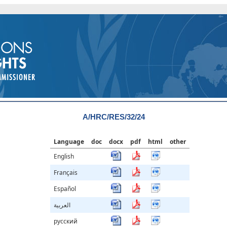
A/HRC/RES/32/24
Language
doc
docx
pdf
html
other
English
Français
Español
العربية
русский