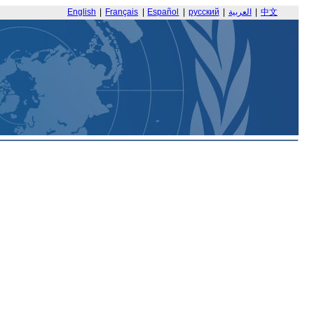
English
|
Français
|
Español
|
русский
|
العربية
|
中文