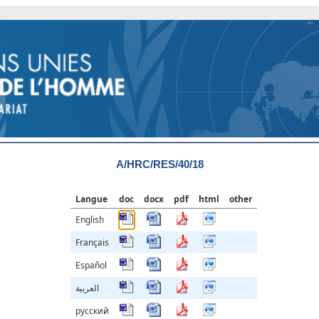
A/HRC/RES/40/18
Langue
doc
docx
pdf
html
other
English
Français
Español
العربية
русский