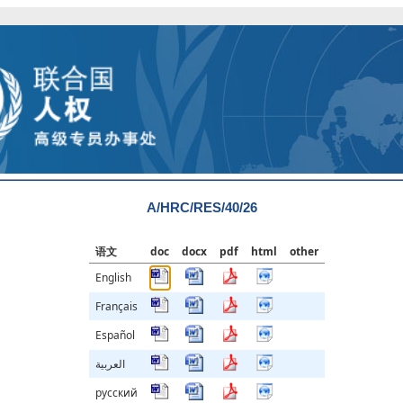
A/HRC/RES/40/26
语文
doc
docx
pdf
html
other
English
Français
Español
العربية
русский