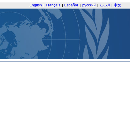
English
|
Français
|
Español
|
русский
|
العربية
|
中文