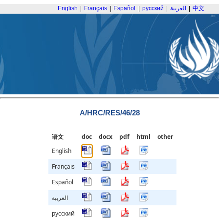
English
|
Français
|
Español
|
русский
|
العربية
|
中文
A/HRC/RES/46/28
语文
doc
docx
pdf
html
other
English
Français
Español
العربية
русский