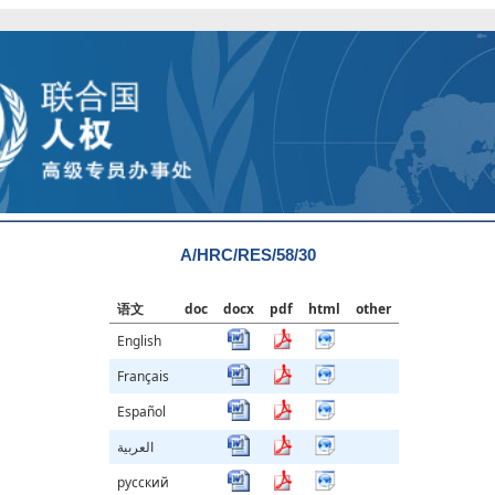
A/HRC/RES/58/30
语文
doc
docx
pdf
html
other
English
Français
Español
العربية
русский