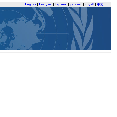
English
|
Français
|
Español
|
русский
|
العربية
|
中文