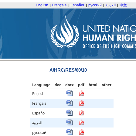
English
|
Français
|
Español
|
русский
|
العربية
|
中文
A/HRC/RES/60/10
Language
doc
docx
pdf
html
other
English
Français
Español
العربية
русский