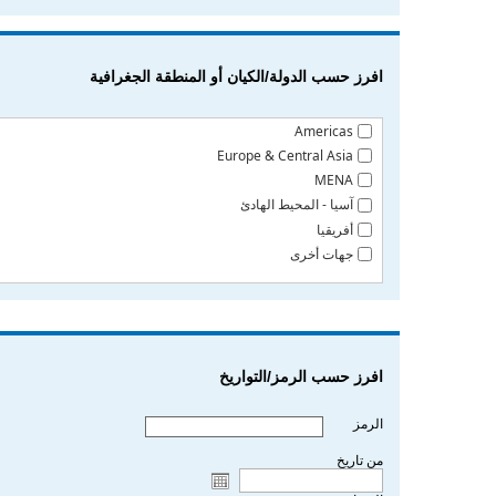
الخبير المستقل المعني بآثار سياسات الإصلاح الاقتصادي والديون ا
الخبير المستقل المعني بآثار سياسات التكيف الهيكلي والديون الخ
الخبير المستقل المعني بأفغانستان
افرز حسب الدولة/الكيان أو المنطقة الجغرافية
الخبير المستقل المعني بإقامة نظام دولي ديمقراطي
الخبير المستقل المعني بالبيئة
Americas
الخبير المستقل المعني بالتعاون التقني والخدمات الاستشارية في ل
Europe & Central Asia
الخبير المستقل المعني بالحصول على مياه الشرب المأمونة وخد
MENA
الخبير المستقل المعني بالحق في التنمية
آسيا - المحيط الهادئ
الخبير المستقل المعني بالحقوق الثقافية
أفريقيا
الخبير المستقل المعني بالديون الخارجية
جهات أخرى
الخبير المستقل المعني بالمهق
الخبير المستقل المعني بالميول الجنسية والهوية الجنسانية
الخبير المستقل المعني ببناء القدرات والتعاون التقني مع كوت ديفو
الخبير المستقل المعني بتشاد
الخبير المستقل المعني بجمهورية أفريقيا الوسطى
افرز حسب الرمز/التواريخ
الخبير المستقل المعني بجمهورية الكونغو الديمقراطية
الخبير المستقل المعني بحقوق الإنسان في بوروندي
الرمز
الخبير المستقل المعني بحقوق الإنسان والفقر المدقع
من تاريخ
الخبير المستقل المعني بكبار السن
الخبير المستقل المعني بكوت ديفوار