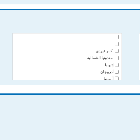
لخارجية
ارجية
يبيريا
مات الصرف الصحي
كابو فيردي
مقدونيا الشمالية
إثيوبيا
أذربيجان
أرمينيا
إريتريا
ار
أسبانيا
أستراليا
إستونيا
إسرائيل
إسواتيني
أفغانستان
إكوادور