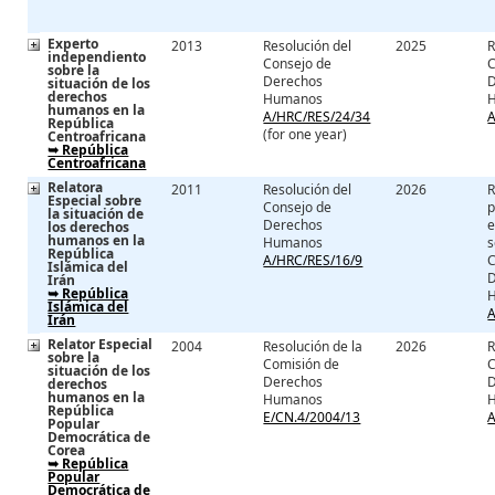
Experto
2013
Resolución del
2025
R
independiento
Consejo de
C
sobre la
Derechos
situación de los
derechos
Humanos
humanos en la
A/HRC/RES/24/34
A
República
(for one year)
Centroafricana
➥ República
Centroafricana
Relatora
2011
Resolución del
2026
R
Especial sobre
Consejo de
p
la situación de
Derechos
e
los derechos
humanos en la
Humanos
s
República
A/HRC/RES/16/9
C
Islámica del
Irán
➥ República
Islámica del
A
Irán
Relator Especial
2004
Resolución de la
2026
R
sobre la
Comisión de
C
situación de los
Derechos
derechos
humanos en la
Humanos
República
E/CN.4/2004/13
A
Popular
Democrática de
Corea
➥ República
Popular
Democrática de