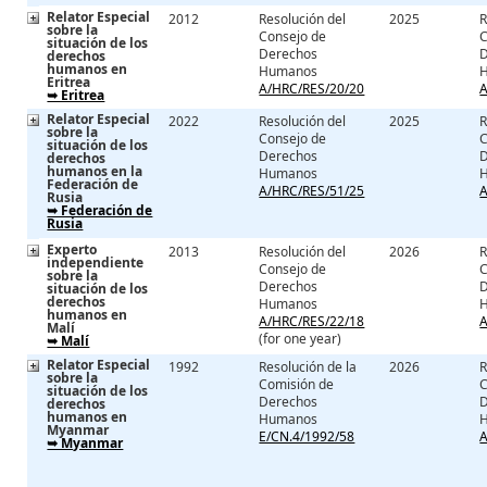
Relator Especial
2012
Resolución del
2025
R
sobre la
Consejo de
C
situación de los
Derechos
derechos
humanos en
Humanos
Eritrea
A/HRC/RES/20/20
A
➥ Eritrea
Relator Especial
2022
Resolución del
2025
R
sobre la
Consejo de
C
situación de los
Derechos
derechos
humanos en la
Humanos
Federación de
A/HRC/RES/51/25
A
Rusia
➥ Federación de
Rusia
Experto
2013
Resolución del
2026
R
independiente
Consejo de
C
sobre la
Derechos
situación de los
derechos
Humanos
humanos en
A/HRC/RES/22/18
A
Malí
(for one year)
➥ Malí
Relator Especial
1992
Resolución de la
2026
R
sobre la
Comisión de
C
situación de los
Derechos
derechos
humanos en
Humanos
Myanmar
E/CN.4/1992/58
A
➥ Myanmar