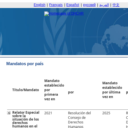
English
|
Français
|
Español
|
русский
|
العربية
|
中文
Mandatos por país
Mandato
Mandato
establecido
establecido
Título/Mandato
por
por
por última
primera
vez en
vez en
Relator Especial
2021
Resolución del
2025
R
sobre la
Consejo de
C
situación de los
Derechos
derechos
humanos en el
Humanos