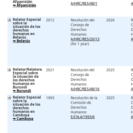
Afganistán
A/HRC/RES/48/1
A
➥ Afganistán
Relator Especial
2012
Resolución del
2026
R
sobre la
Consejo de
C
situación de los
Derechos
derechos
humanos en
Humanos
Belarús
A/HRC/RES/20/13
A
➥ Belarús
(for 1 year)
Relator/Relatora
2021
Resolución del
2025
R
Especial sobre
Consejo de
C
la situación de
Derechos
los derechos
humanos en
Humanos
Burundi
A/HRC/RES/48/16
A
➥ Burundi
Relator Especial
1993
Resolución de la
2025
R
sobre la
Comisión de
C
situación de los
Derechos
derechos
humanos en
Humanos
Camboya
E/CN.4/1993/6
A
➥ Camboya