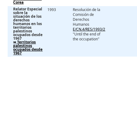
Corea
Relator Especial
1993
Resolución de la
sobre la
Comisión de
situación de los
Derechos
derechos
humanos en los
Humanos
territorios
E/CN.4/RES/1993/2
palestinos
"Until the end of
ocupados desde
1967
the occupation"
➥ Territorios
palestinos
ocupados desde
1967