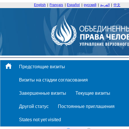
English
|
Français
|
Español
|
русский
|
العربية
|
中文
Предстоящие визиты
Визиты на стадии согласования
Завершенные визиты
Текущие визиты
Другой статус
Постоянные приглашения
States not yet visited