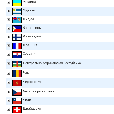
Украина
Уругвай
Фиджи
Филиппины
Финляндия
Франция
Хорватия
Центрально-Африканская Республика
Чад
Черногория
Чешская республика
Чили
Швейцария