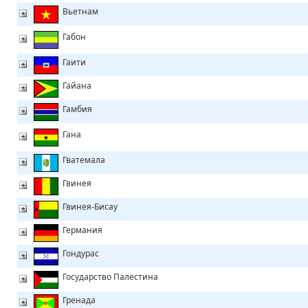
Вьетнам
Габон
Гаити
Гайана
Гамбия
Гана
Гватемала
Гвинея
Гвинея-Бисау
Германия
Гондурас
Государство Палестина
Гренада