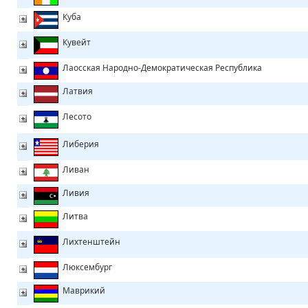
Куба
Кувейт
Лаосская Народно-Демократическая Республика
Латвия
Лесото
Либерия
Ливан
Ливия
Литва
Лихтенштейн
Люксембург
Маврикий