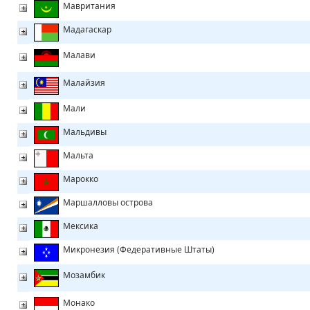
Мавритания
Мадагаскар
Малави
Малайзия
Мали
Мальдивы
Мальта
Марокко
Маршалловы острова
Мексика
Микронезия (Федеративные Штаты)
Мозамбик
Монако