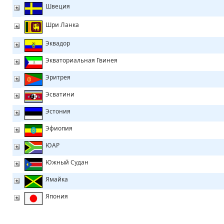
Швеция
Шри Ланка
Эквадор
Экваториальная Гвинея
Эритрея
Эсватини
Эстония
Эфиопия
ЮАР
Южный Судан
Ямайка
Япония