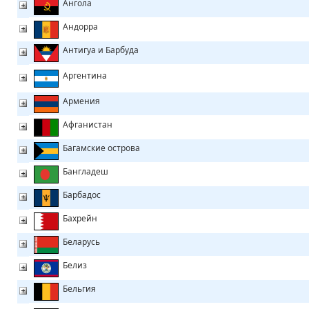
Ангола
Андорра
Антигуа и Барбуда
Аргентина
Армения
Афганистан
Багамские острова
Бангладеш
Барбадос
Бахрейн
Беларусь
Белиз
Бельгия