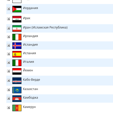
Иордания
Ирак
Иран (Исламская Республика)
Ирландия
Исландия
Испания
Италия
Йемен
Кабо-Верде
Казахстан
Камбоджа
Камерун