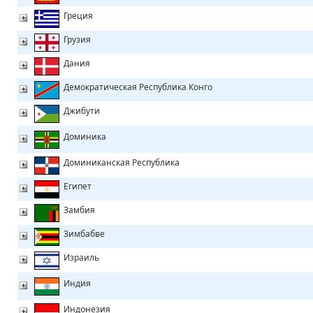
Греция
Грузия
Дания
Демократическая Республика Конго
Джибути
Доминика
Доминиканская Республика
Египет
Замбия
Зимбабве
Израиль
Индия
Индонезия