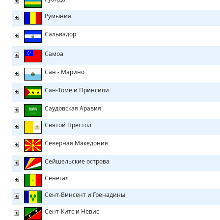
Румыния
Сальвадор
Самоа
Сан - Марино
Сан-Томе и Принсипи
Саудовская Аравия
Святой Престол
Северная Македония
Сейшельские острова
Сенегал
Сент-Винсент и Гренадины
Сент-Китс и Невис