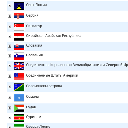
Сент-Люсия
Сербия
Сингапур
Сирийская Арабская Республика
Словакия
Словения
Соединенное Королевство Великобритании и Северной И
Соединенные Штаты Америки
Соломоновы острова
Сомали
Судан
Суринам
Сьерра-Леоне