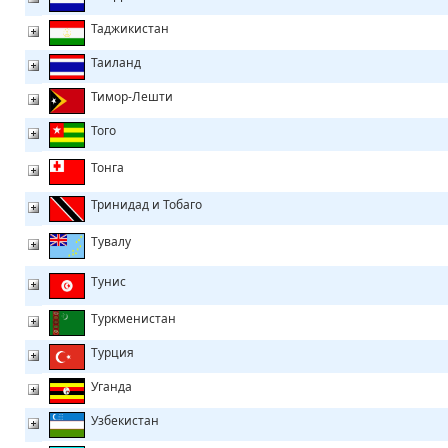
Таджикистан
Таиланд
Тимор-Лешти
Того
Тонга
Тринидад и Тобаго
Тувалу
Тунис
Туркменистан
Турция
Уганда
Узбекистан