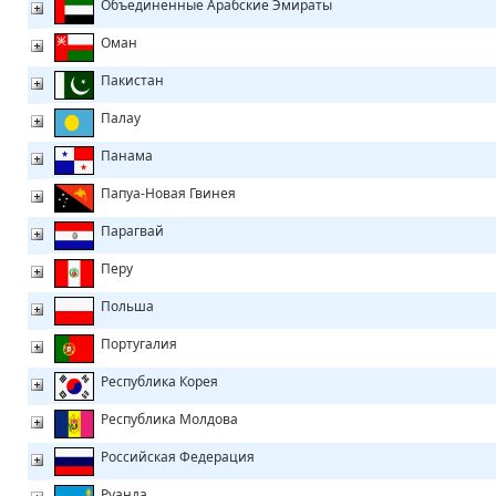
Объединенные Арабские Эмираты
Оман
Пакистан
Палау
Панама
Папуа-Новая Гвинея
Парагвай
Перу
Польша
Португалия
Республика Корея
Республика Молдова
Российская Федерация
Руанда