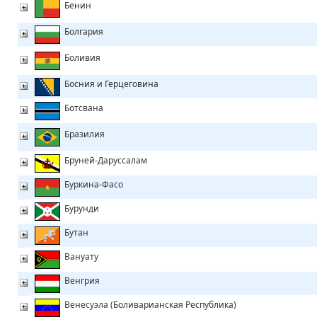
Бенин
Болгария
Боливия
Босния и Герцеговина
Ботсвана
Бразилия
Бруней-Даруссалам
Буркина-Фасо
Бурунди
Бутан
Вануату
Венгрия
Венесуэла (Боливарианская Республика)