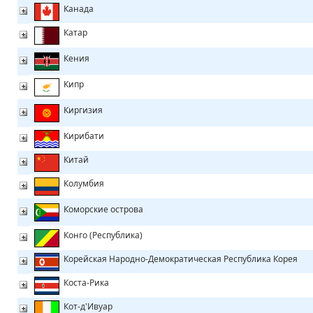
Канада
Катар
Кения
Кипр
Киргизия
Кирибати
Китай
Колумбия
Коморские острова
Конго (Республика)
Корейская Народно-Демократическая Республика Корея
Коста-Рика
Кот-д'Ивуар