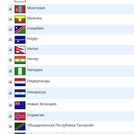
Монголия
Мьянма
Намибия
Науру
Непал
Нигер
Нигерия
Нидерланды
Никарагуа
Новая Зеландия
Норвегия
Объединенная Республика Танзания