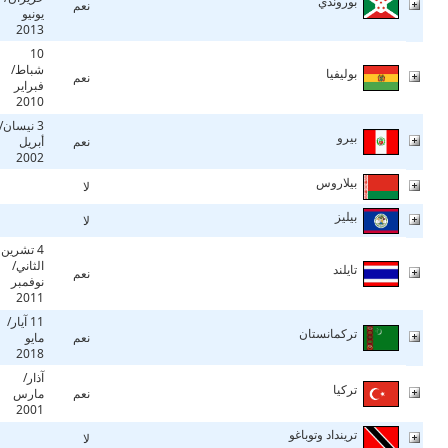
بوروندي
نعم
يونيو
2013
10
شباط/
بوليفيا
نعم
فبراير
2010
3 نيسان/
بيرو
نعم
أبريل
2002
بيلاروس
لا
بيليز
لا
4 تشرين
الثاني/
تايلند
نعم
نوفمبر
2011
11 آيار/
تركمانستان
نعم
مايو
2018
آذار/
تركيا
نعم
مارس
2001
ترينداد وتوباغو
لا