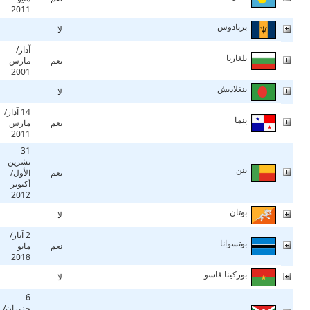
2011
بربادوس
لا
آذار/
بلغاريا
نعم
مارس
2001
بنغلاديش
لا
14 آذار/
بنما
نعم
مارس
2011
31
تشرين
بنن
نعم
الأول/
أكتوبر
2012
بوتان
لا
2 آيار/
بوتسوانا
نعم
مايو
2018
بوركينا فاسو
لا
6
حزيران/