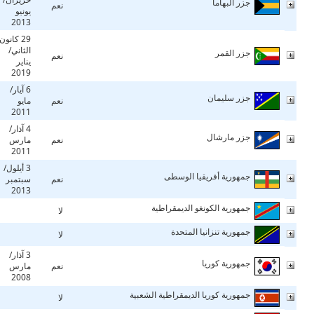
جزر البهاما
نعم
يونيو
2013
29 كانون
الثاني/
جزر القمر
نعم
يناير
2019
6 آيار/
جزر سليمان
نعم
مايو
2011
4 آذار/
جزر مارشال
نعم
مارس
2011
3 أيلول/
جمهورية أفريقيا الوسطى
نعم
سبتمبر
2013
جمهورية الكونغو الديمقراطية
لا
جمهورية تنزانيا المتحدة
لا
3 آذار/
جمهورية كوريا
نعم
مارس
2008
جمهورية كوريا الديمقراطية الشعبية
لا