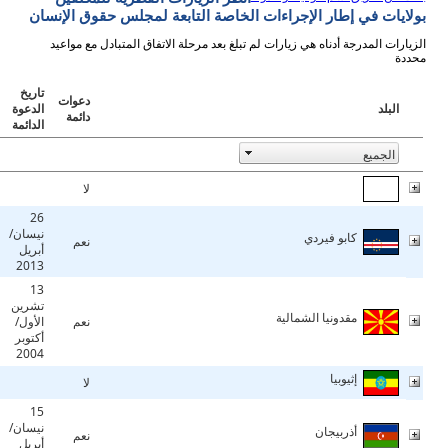
بولايات في إطار الإجراءات الخاصة التابعة لمجلس حقوق الإنسان
الزيارات المدرجة أدناه هي زيارات لم تبلغ بعد مرحلة الاتفاق المتبادل مع مواعيد
محددة
تاريخ
دعوات
البلد
الدعوة
دائمة
الدائمة
لا
26
نيسان/
كابو فيردي
نعم
أبريل
2013
13
تشرين
مقدونيا الشمالية
نعم
الأول/
أكتوبر
2004
إثيوبيا
لا
15
نيسان/
أذربيجان
نعم
أبريل