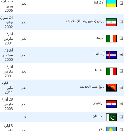
حزيران/
أوكرانيا
نعم
يونيو
2006
24 تموز/
إيران (جمهورية - الإسلامية)
نعم
يوليو
2002
آذار/
أيرلندا
نعم
مارس
2001
أيلول/
آيسلندا
نعم
سبتمبر
2000
آذار/
إيطاليا
نعم
مارس
2001
11 آيار/
بابوا غينيا الجديدة
نعم
مايو
2011
28 آذار/
باراغواي
نعم
مارس
2003
باكستان
لا
3 آيار/
بالاو
نعم
مايو