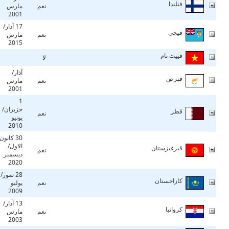
فنلندا
نعم
مارس
2001
17 آذار/
فيجي
نعم
مارس
2015
فييت نام
لا
آذار/
قبرص
نعم
مارس
2001
1
حزيران/
قطر
نعم
يونيو
2010
30 كانون
الاول/
قيرغيزستان
نعم
ديسمبر
2020
28 تموز/
كازاخستان
نعم
يوليو
2009
13 آذار/
كرواتيا
نعم
مارس
2003