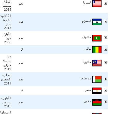
أيلول/
ليبيريا
نعم
سبتمبر
2015
21 كانون
الثاني/
ليسوتو
نعم
يناير
2015
2 آيار/
مالديف
نعم
مايو
2006
مالي
لا
26
شباط/
ماليزيا
نعم
فبراير
2019
26 آب/
مدغشقر
نعم
أغسطس
2011
مصر
لا
7 أيلول/
ملاوي
نعم
سبتمبر
2015
9 نيسان/