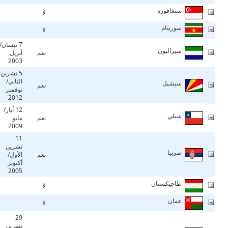
سنغافورة
لا
سورينام
لا
7 نيسان/
سيراليون
نعم
أبريل
2003
5 تشرين
الثاني/
سيشيل
نعم
نوفمبر
2012
12 آيار/
شيلي
نعم
مايو
2009
11
تشرين
صربيا
نعم
الأول/
أكتوبر
2005
طاجيكستان
لا
عمان
لا
29
تشرين