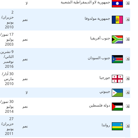
جمهورية لاو الديمقراطية الشعبية
لا
2
حزيران/
جمهورية مولدوفا
نعم
يونيو
2010
17 تموز/
جنوب أفريقيا
نعم
يوليو
2003
9 تشرين
الثاني/
جنوب السودان
نعم
نوفمبر
2016
30 آذار/
جورجيا
نعم
مارس
2010
جيبوتي
لا
30 تموز/
دولة فلسطين
نعم
يوليو
2014
27
حزيران/
رواندا
نعم
يونيو
2011