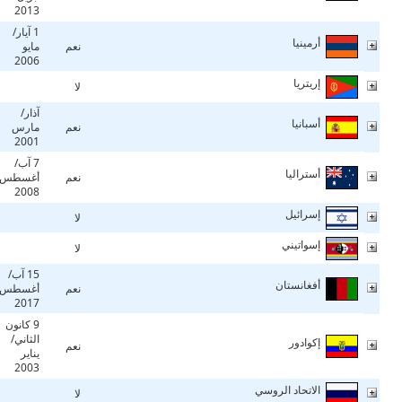
2013
1 آيار/
أرمينيا
نعم
مايو
2006
إريتريا
لا
آذار/
أسبانيا
نعم
مارس
2001
7 آب/
أستراليا
نعم
أغسطس
2008
إسرائيل
لا
إسواتيني
لا
15 آب/
أفغانستان
نعم
أغسطس
2017
9 كانون
الثاني/
إكوادور
نعم
يناير
2003
الاتحاد الروسي
لا