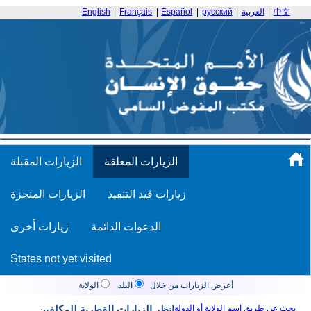
中文
|
العربية
|
русский
|
Español
|
Français
|
English
الزيارات المعلقة
الزيارات المقبلة
زيارات قيد التنفيذ
الزيارات المنجزة
الدعوات الدائمة
زيارات أخرى
States not yet visited
أعرض الزيارات من خلال
البلد
الولاية
بحث عن طريق اسم الولاية أو الدولة
انظر الزيارات القطرية للمكلفين