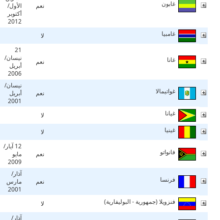
غابون
نعم
الأول/
أكتوبر
2012
غامبيا
لا
21
نيسان/
غانا
نعم
أبريل
2006
نيسان/
غواتيمالا
نعم
أبريل
2001
غيانا
لا
غينيا
لا
12 آيار/
فانواتو
نعم
مايو
2009
آذار/
فرنسا
نعم
مارس
2001
فنزويلا (جمهورية - البوليفارية)
لا
آذار/