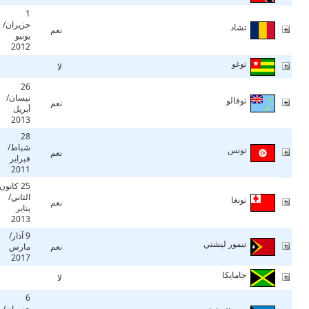
1
حزيران/
تشاد
نعم
يونيو
2012
توغو
لا
26
نيسان/
توفالو
نعم
أبريل
2013
28
شباط/
تونس
نعم
فبراير
2011
25 كانون
الثاني/
تونغا
نعم
يناير
2013
9 آذار/
تيمور ليشتي
نعم
مارس
2017
جامايكا
لا
6
حزيران/