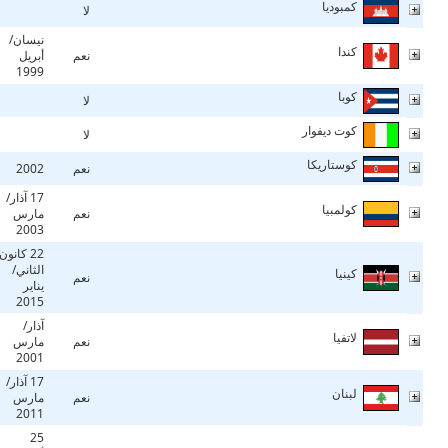
كمبوديا
لا
نيسان/
كندا
نعم
أبريل
1999
كوبا
لا
كوت ديفوار
لا
كوستاريكا
نعم
2002
17 آذار/
كولمبيا
نعم
مارس
2003
22 كانون
الثاني/
كينيا
نعم
يناير
2015
آذار/
لاتفيا
نعم
مارس
2001
17 آذار/
لبنان
نعم
مارس
2011
25