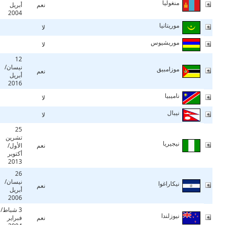
منغوليا
نعم
أبريل
2004
موريتانيا
لا
موريشيوس
لا
12
نيسان/
موزامبيق
نعم
أبريل
2016
ناميبيا
لا
نيبال
لا
25
تشرين
نيجيريا
نعم
الأول/
أكتوبر
2013
26
نيسان/
نيكاراغوا
نعم
أبريل
2006
3 شباط/
نيوزلندا
نعم
فبراير