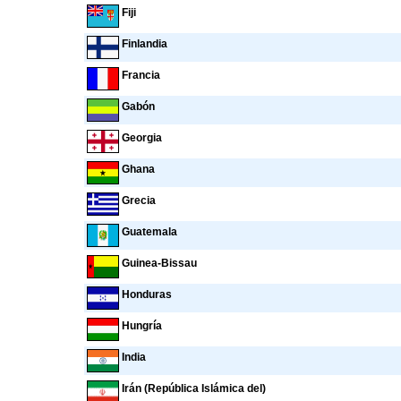
Fiji
Finlandia
Francia
Gabón
Georgia
Ghana
Grecia
Guatemala
Guinea-Bissau
Honduras
Hungría
India
Irán (República Islámica del)