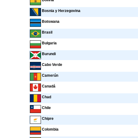
Bolivia
Bosnia y Herzegovina
Botswana
Brasil
Bulgaria
Burundi
Cabo Verde
Camerún
Canadá
Chad
Chile
Chipre
Colombia