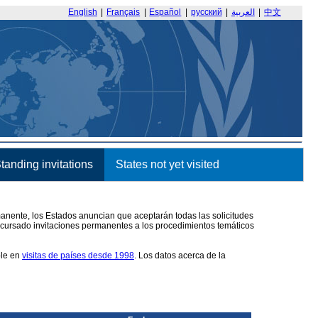
English
|
Français
|
Español
|
русский
|
العربية
|
中文
tanding invitations
States not yet visited
manente, los Estados anuncian que aceptarán todas las solicitudes
 cursado invitaciones permanentes a los procedimientos temáticos
ble en
visitas de países desde 1998
. Los datos acerca de la