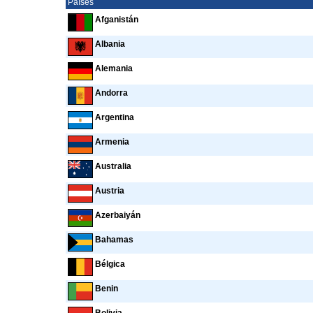
Países
Afganistán
Albania
Alemania
Andorra
Argentina
Armenia
Australia
Austria
Azerbaiyán
Bahamas
Bélgica
Benin