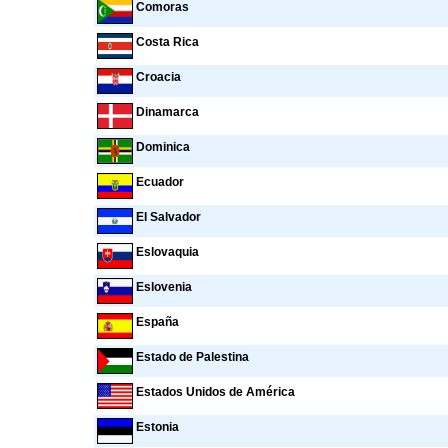
Comoras
Costa Rica
Croacia
Dinamarca
Dominica
Ecuador
El Salvador
Eslovaquia
Eslovenia
España
Estado de Palestina
Estados Unidos de América
Estonia