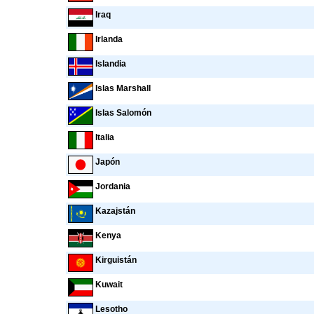
Iraq
Irlanda
Islandia
Islas Marshall
Islas Salomón
Italia
Japón
Jordania
Kazajstán
Kenya
Kirguistán
Kuwait
Lesotho